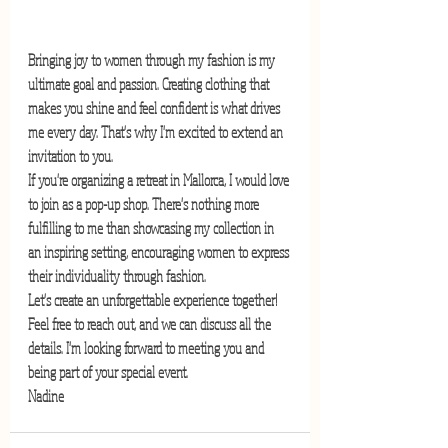
Bringing joy to women through my fashion is my 
ultimate goal and passion. Creating clothing that 
makes you shine and feel confident is what drives 
me every day. That's why I'm excited to extend an 
invitation to you.
If you're organizing a retreat in Mallorca, I would love 
to join as a pop-up shop. There's nothing more 
fulfilling to me than showcasing my collection in 
an inspiring setting, encouraging women to express 
their individuality through fashion.
Let's create an unforgettable experience together! 
Feel free to reach out, and we can discuss all the 
details. I'm looking forward to meeting you and 
being part of your special event.
Nadine