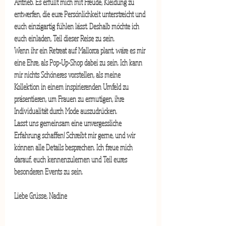
Antrieb. Es erfüllt mich mit Freude, Kleidung zu 
entwerfen, die eure Persönlichkeit unterstreicht und 
euch einzigartig fühlen lässt. Deshalb möchte ich 
euch einladen, Teil dieser Reise zu sein.
Wenn ihr ein Retreat auf Mallorca plant, wäre es mir 
eine Ehre, als Pop-Up-Shop dabei zu sein. Ich kann 
mir nichts Schöneres vorstellen, als meine 
Kollektion in einem inspirierenden Umfeld zu 
präsentieren, um Frauen zu ermutigen, ihre 
Individualität durch Mode auszudrücken.
Lasst uns gemeinsam eine unvergessliche 
Erfahrung schaffen! Schreibt mir gerne, und wir 
können alle Details besprechen. Ich freue mich 
darauf, euch kennenzulernen und Teil eures 
besonderen Events zu sein.
Liebe Grüsse, Nadine